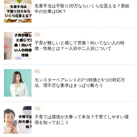
失業手当は手取り20万ならいくら位貰える？受給
中の仕事はOK？
5位
子育が難しいと感じて苦痛！向いてない人の特
徴・性格とは？一人目や二人目について
6位
モンスターペアレントの7つ特徴と5つの対応方
法、理不尽な要求はきっぱり断ろう
7位
子育ては環境が大事って本当？子育てしやすい環
境を知っておこう