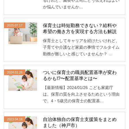
るけれど、園長や上司にどう伝えればよい
か悩んでいませんか…
保育士は時短勤務できない？給料や
2025.07.17
希望の働き方を実現する方法も解説
保育士としてキャリアを続けたいけれど、
子育てや介護など家庭の事情でフルタイム
勤務が難しいと感じていませんか？ …
ついに保育士の職員配置基準が変わ
2024.01.26
るかも!?〜配置基準とは〜
【最新情報】2024/01/26 こども家庭庁
は、保育の質を向上させるためという理由
で、4・5歳児の保育士の配置基…
自治体独自の保育士支援策をまとめ
2023.04.18
ました（神戸市）